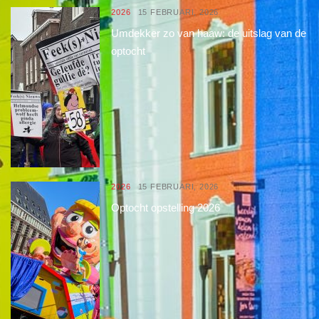
2026
15 FEBRUARI, 2026
Umdekker zo van haaw: de uitslag van de
optocht
2026
15 FEBRUARI, 2026
Optocht opstelling 2026