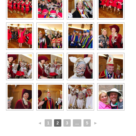
◄
1
2
3
...
5
►