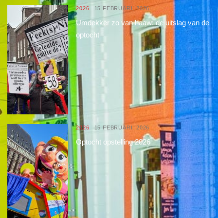
2026
15 FEBRUARI, 2026
Umdekker zo van haaw: de uitslag van de
optocht
2026
15 FEBRUARI, 2026
Optocht opstelling 2026