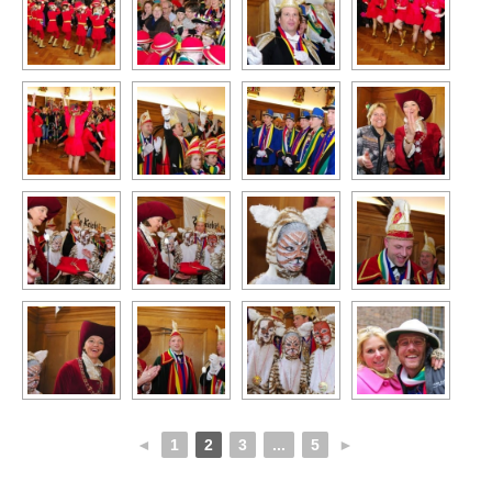
◄
1
2
3
...
5
►