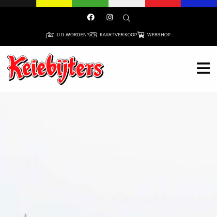
LID WORDEN?
KAARTVERKOOP
WEBSHOP