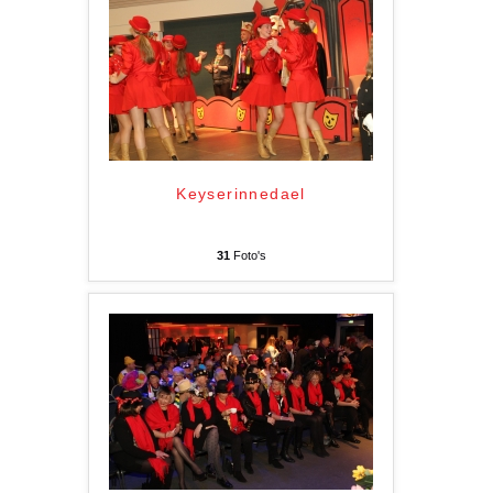
Keyserinnedael
31
Foto's