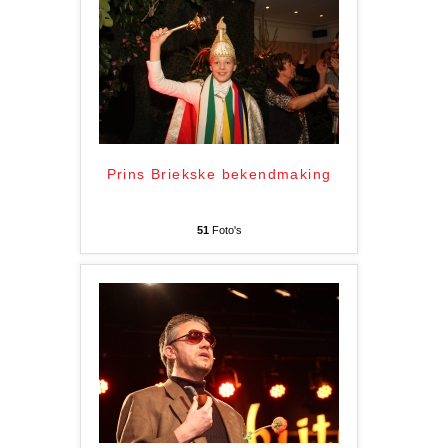
Prins Briekske bekendmaking
51
Foto's