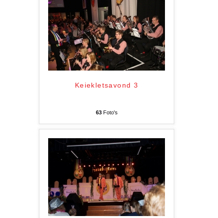
Keiekletsavond 3
63
Foto's