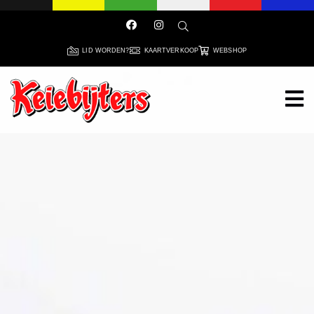
LID WORDEN?
KAARTVERKOOP
WEBSHOP