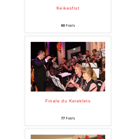
Keikesfist
60
Foto's
Finale du Keieklets
77
Foto's