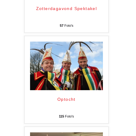
Zotterdagavond Spektakel
57
Foto's
Optocht
115
Foto's