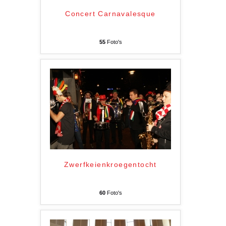
Concert Carnavalesque
55
Foto's
Zwerfkeienkroegentocht
60
Foto's