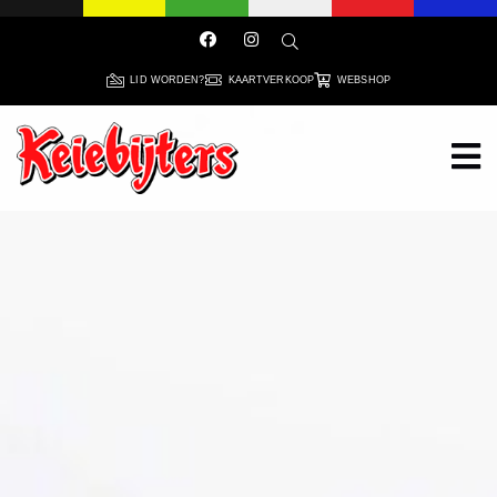
LID WORDEN?
KAARTVERKOOP
WEBSHOP