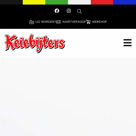
LID WORDEN?
KAARTVERKOOP
WEBSHOP