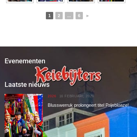
1
2
...
6
►
Evenementen
Laatste nieuws
2026
16 FEBRUARI, 2026
Blusswerruk prolongeert titel Prijsbloaze!