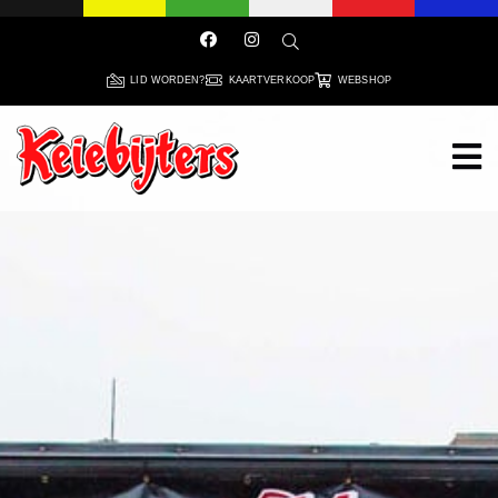
LID WORDEN?
KAARTVERKOOP
WEBSHOP