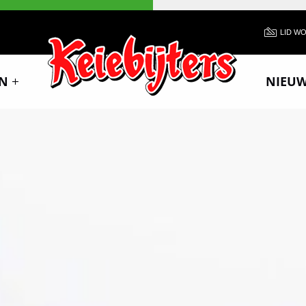
LID W
N
NIEU