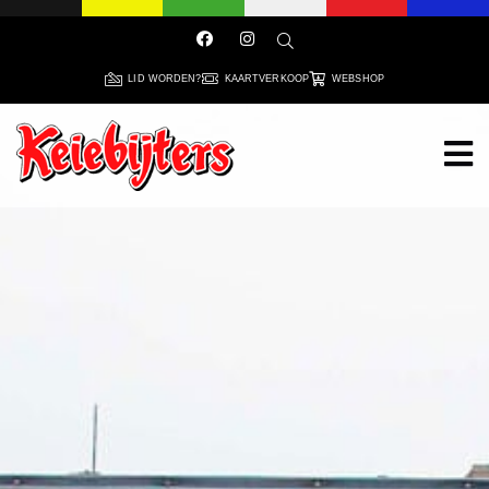
LID WORDEN?
KAARTVERKOOP
WEBSHOP