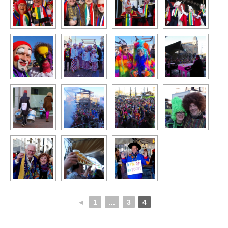
◄
1
...
3
4