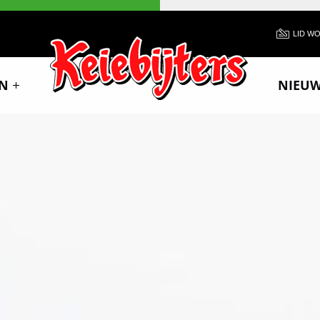
LID W
N
NIEU