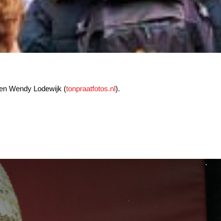
 en Wendy Lodewijk (
tonpraatfotos.nl
).