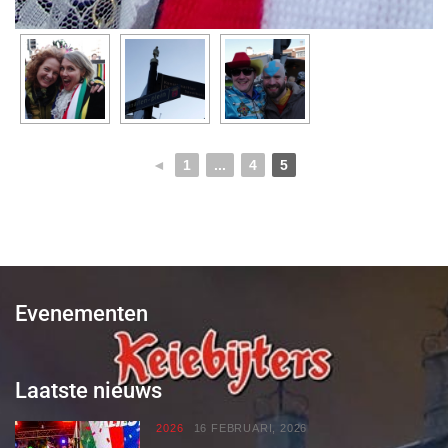
◄
1
...
4
5
Evenementen
Laatste nieuws
2026
16 FEBRUARI, 2026