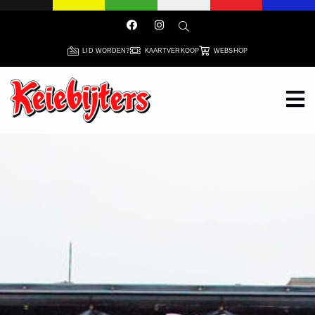
LID WORDEN?
KAARTVERKOOP
WEBSHOP