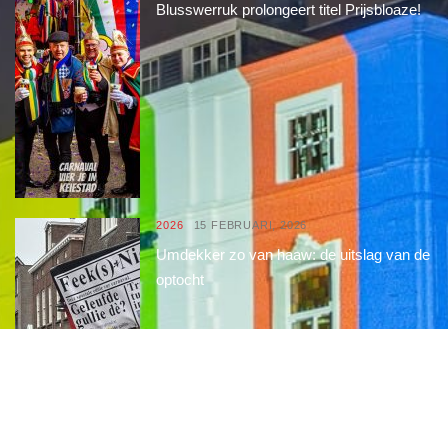
Blusswerruk prolongeert titel Prijsbloaze!
2026
15 FEBRUARI, 2026
Umdekker zo van haaw: de uitslag van de
optocht