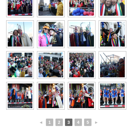
◄
1
2
3
4
5
►