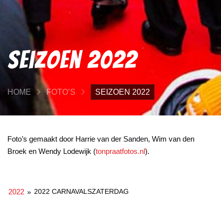
Seizoen 2022
HOME
FOTO’S
SEIZOEN 2022
Foto’s gemaakt door Harrie van der Sanden, Wim van den
Broek en Wendy Lodewijk (
tonpraatfotos.nl
).
2022
2022 CARNAVALSZATERDAG
»