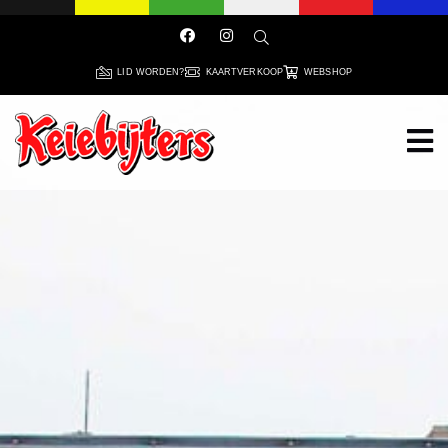
LID WORDEN?
KAARTVERKOOP
WEBSHOP