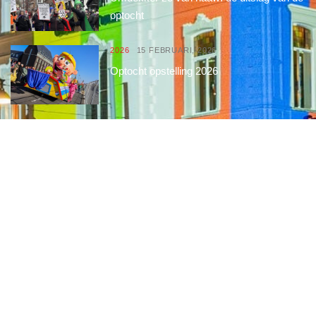
optocht
2026
15 FEBRUARI, 2026
Optocht opstelling 2026
Interessante links
Over de Keiebijters
Prins Briek
Contact
Club van 1000
Pers
Aanmelding Club van 1000 der Keiebijters
Privacyreglement