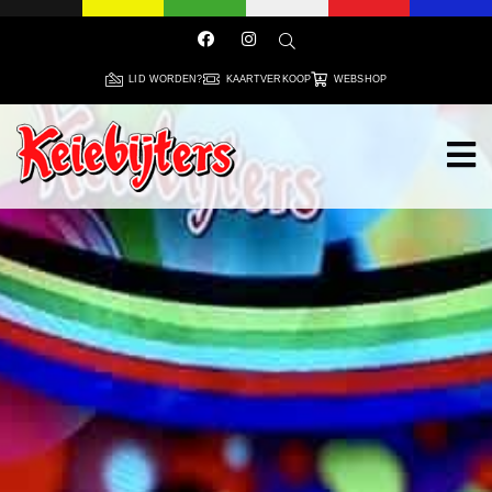
LID WORDEN?
KAARTVERKOOP
WEBSHOP