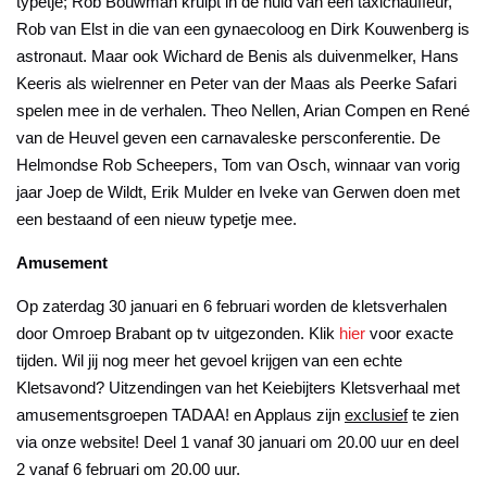
typetje; Rob Bouwman kruipt in de huid van een taxichauffeur,
Rob van Elst in die van een gynaecoloog en Dirk Kouwenberg is
astronaut. Maar ook Wichard de Benis als duivenmelker, Hans
Keeris als wielrenner en Peter van der Maas als Peerke Safari
spelen mee in de verhalen. Theo Nellen, Arian Compen en René
van de Heuvel geven een carnavaleske persconferentie. De
Helmondse Rob Scheepers, Tom van Osch, winnaar van vorig
jaar Joep de Wildt, Erik Mulder en Iveke van Gerwen doen met
een bestaand of een nieuw typetje mee.
Amusement
Op zaterdag 30 januari en 6 februari worden de kletsverhalen
door Omroep Brabant op tv uitgezonden. Klik
hier
voor exacte
tijden. Wil jij nog meer het gevoel krijgen van een echte
Kletsavond? Uitzendingen van het Keiebijters Kletsverhaal met
amusementsgroepen TADAA! en Applaus zijn
exclusief
te zien
via onze website! Deel 1 vanaf 30 januari om 20.00 uur en deel
2 vanaf 6 februari om 20.00 uur.