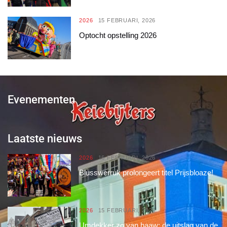
2026
15 FEBRUARI, 2026
Optocht opstelling 2026
Evenementen
Laatste nieuws
2026
16 FEBRUARI, 2026
Blusswerruk prolongeert titel Prijsbloaze!
2026
15 FEBRUARI, 2026
Umdekker zo van haaw: de uitslag van de