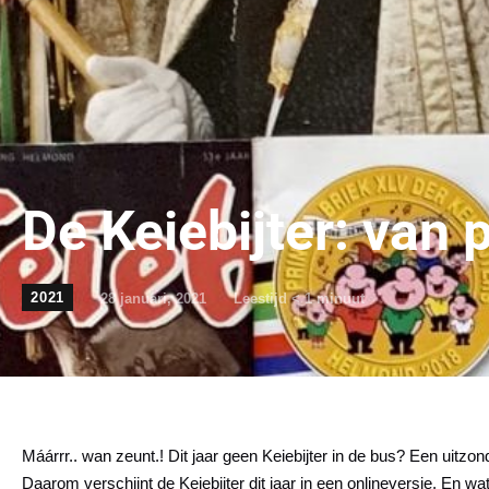
De Keiebijter: van p
2021
28 januari, 2021
Leestijd
< 1
minuut
Máárrr.. wan zeunt.! Dit jaar geen Keiebijter in de bus? Een uitzon
Daarom verschijnt de Keiebijter dit jaar in een onlineversie. En wa