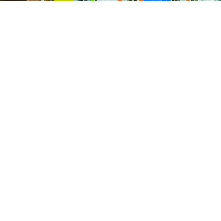
Con
2026
15 FEBRUARI, 2026
Clu
Umdekker zo van haaw: de uitslag
van de optocht
2026
15 FEBRUARI, 2026
Pri
Optocht opstelling 2026
de Keiebijters
ontstond in twee Helmondse kegelclubs het plan om een vereniging op
 de stad een stadscarnaval zou organiseren. De Keiebijters werden g
 de kegelbaan van Hotel Restaurant St. Lambert, maar groeiden uit t
 Helmondse carnaval.