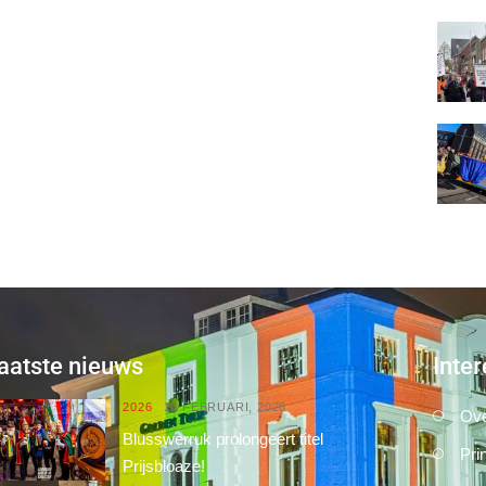
aatste nieuws
Inter
2026
16 FEBRUARI, 2026
Ove
Blusswerruk prolongeert titel
Pri
Prijsbloaze!