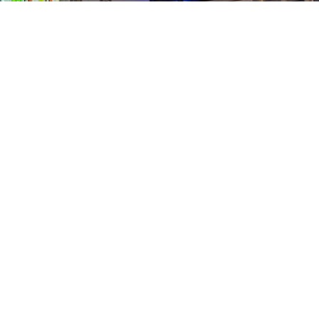
tact
b van 1000
Pers
Aanmelding Club van 1000 der Keiebijters
vacyreglement
Volg ons
 te richten
eboren in de
ot de motor