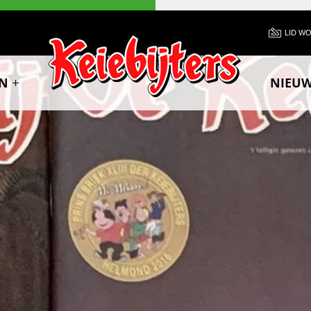
LID W
N
NIEU