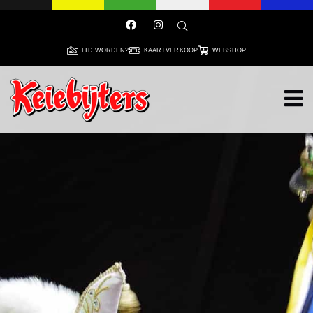
LID WORDEN?
KAARTVERKOOP
WEBSHOP