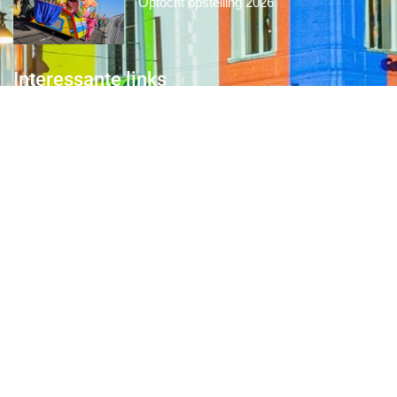
Optocht opstelling 2026
Interessante links
Over de Keiebijters
Prins Briek
Contact
Club van 1000
Pers
Aanmelding Club van 1000 der Keiebijters
Privacyreglement