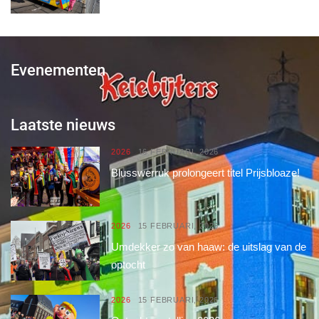
Evenementen
Laatste nieuws
2026
16 FEBRUARI, 2026
Blusswerruk prolongeert titel Prijsbloaze!
2026
15 FEBRUARI, 2026
Umdekker zo van haaw: de uitslag van de
optocht
2026
15 FEBRUARI, 2026