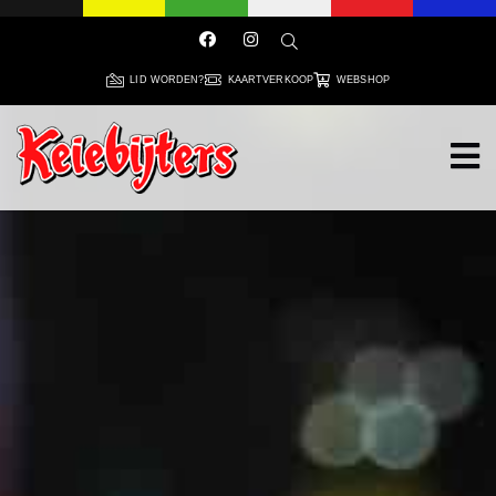
LID WORDEN?
KAARTVERKOOP
WEBSHOP