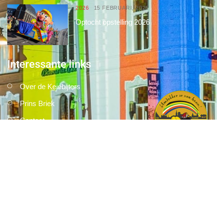
2026
15 FEBRUARI, 2026
Optocht opstelling 2026
Interessante links
Over de Keiebijters
Prins Briek
Contact
Club van 1000
Pers
Aanmelding Club van 1000 der Keiebijters
Privacyreglement