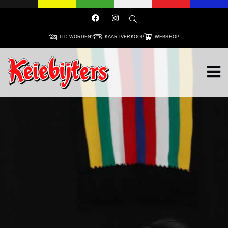
LID WORDEN?
KAARTVERKOOP
WEBSHOP