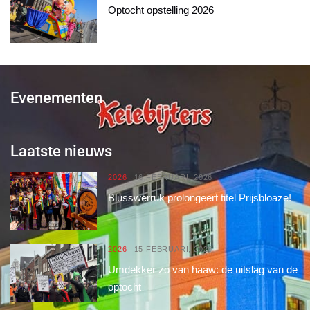
Optocht opstelling 2026
Evenementen
Laatste nieuws
2026
16 FEBRUARI, 2026
Blusswerruk prolongeert titel Prijsbloaze!
2026
15 FEBRUARI, 2026
Umdekker zo van haaw: de uitslag van de
optocht