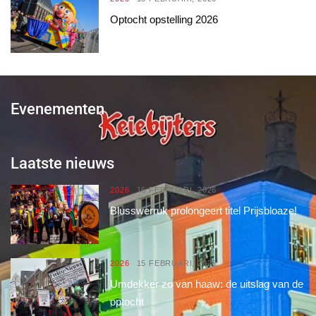
Optocht opstelling 2026
Evenementen
Laatste nieuws
2026
16 FEBRUARI, 2026
Blusswerruk prolongeert titel Prijsbloaze!
2026
15 FEBRUARI, 2026
Umdekker zo van haaw: de uitslag van de
optocht