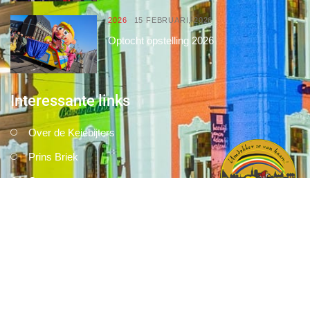
2026
15 FEBRUARI, 2026
Optocht opstelling 2026
Interessante links
Over de Keiebijters
Prins Briek
Contact
Club van 1000
Pers
Aanmelding Club van 1000 der Keiebijters
Privacyreglement