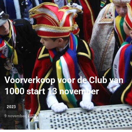
Voorverkoop voor de Club van
1000 start 13 november
2023
9 november, 2022
Leestijd
< 1
minuut