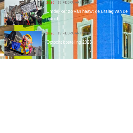
2026
15 FEBRUARI, 2026
Umdekker zo van haaw: de uitslag van de
optocht
2026
15 FEBRUARI, 2026
Optocht opstelling 2026
Interessante links
Over de Keiebijters
Prins Briek
Contact
Club van 1000
Pers