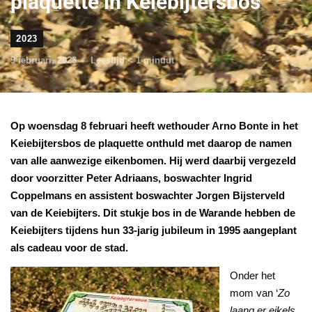
plaquette in Keiebijtersbos
2023
9 februari, 2023
Leestijd
< 1
minuut
Op woensdag 8 februari heeft wethouder Arno Bonte in het
Keiebijtersbos de plaquette onthuld met daarop de namen
van alle aanwezige eikenbomen. Hij werd daarbij vergezeld
door voorzitter Peter Adriaans, boswachter Ingrid
Coppelmans en assistent boswachter Jorgen Bijsterveld
van de Keiebijters. Dit stukje bos in de Warande hebben de
Keiebijters tijdens hun 33-jarig jubileum in 1995 aangeplant
als cadeau voor de stad.
Ond
er het
mom van ‘
Zo
laang er eikels