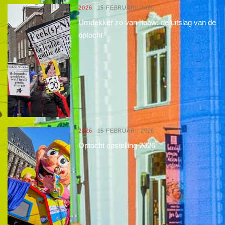
2026
15 FEBRUARI, 2026
Umdekker zo van haaw: de uitslag van de
optocht
2026
15 FEBRUARI, 2026
Optocht opstelling 2026