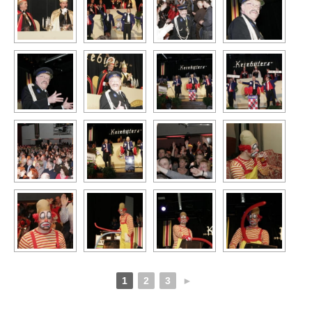
1
2
3
►