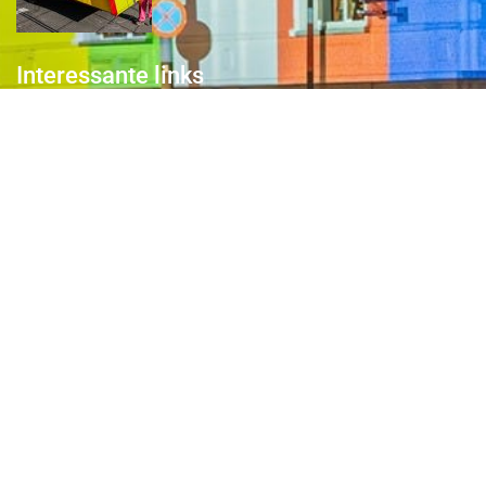
Interessante links
Over de Keiebijters
Prins Briek
Contact
Club van 1000
Pers
Aanmelding Club van 1000 der Keiebijters
Privacyreglement