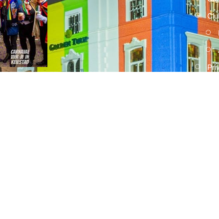
Clu
Pri
2026
15 FEBRUARI, 2026
Umdekker zo van haaw: de uitslag
van de optocht
2026
15 FEBRUARI, 2026
Optocht opstelling 2026