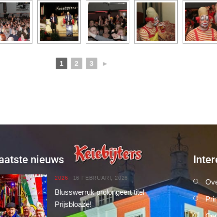
1
2
3
►
aatste nieuws
Inter
2026
16 FEBRUARI, 2026
Ove
Blusswerruk prolongeert titel
Pri
Prijsbloaze!
Con