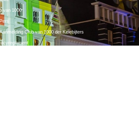
b van 1000
Pers
Aanmelding Club van 1000 der Keiebijters
vacyreglement