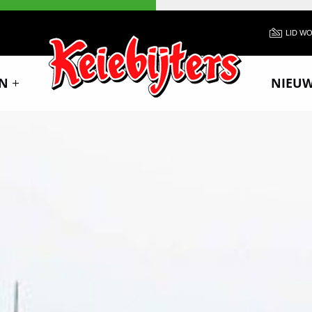
LID W
N
NIEU