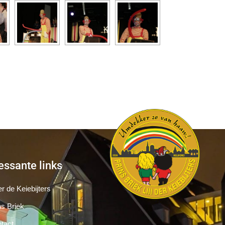
essante links
r de Keiebijters
ns Briek
tact