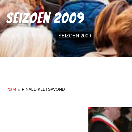
Seizoen 2009
HOME
FOTO’S
SEIZOEN 2009
2009
FINALE-KLETSAVOND
»