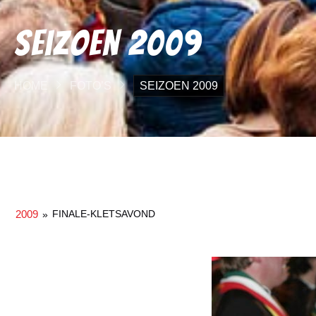
Seizoen 2009
HOME
FOTO’S
SEIZOEN 2009
2009
FINALE-KLETSAVOND
»