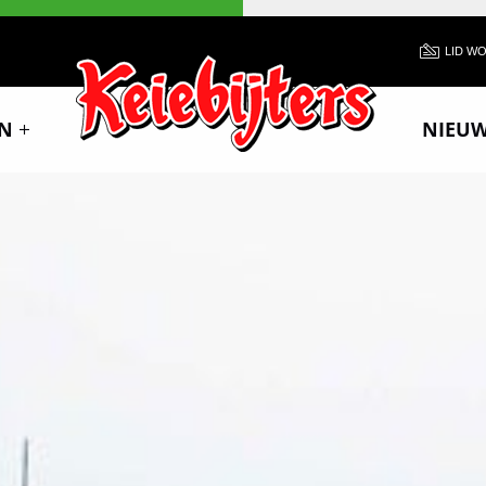
LID W
N
NIEU