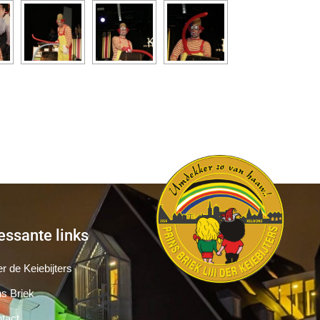
essante links
r de Keiebijters
ns Briek
tact