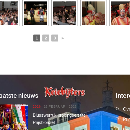
1
2
3
►
aatste nieuws
Inter
2026
16 FEBRUARI, 2026
Ove
Blusswerruk prolongeert titel
Pri
Prijsbloaze!
Con