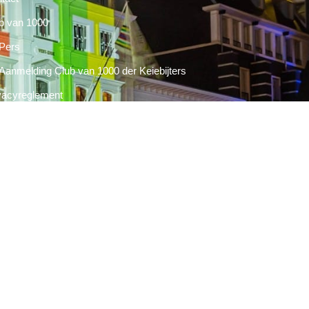
b van 1000
Pers
Aanmelding Club van 1000 der Keiebijters
vacyreglement