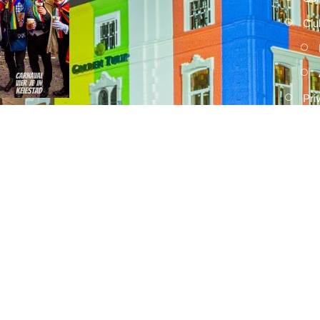
Clu
Pri
2026
15 FEBRUARI, 2026
Umdekker zo van haaw: de uitslag
van de optocht
2026
15 FEBRUARI, 2026
Optocht opstelling 2026