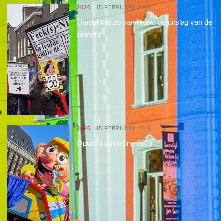
2026
15 FEBRUARI, 2026
Umdekker zo van haaw: de uitslag van de
optocht
2026
15 FEBRUARI, 2026
Optocht opstelling 2026