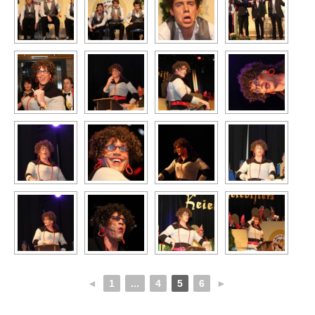
◄
1
...
4
5
6
►