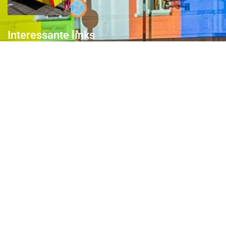
Interessante links
Over de Keiebijters
Prins Briek
Contact
Club van 1000
Pers
Aanmelding Club van 1000 der Keiebijters
Privacyreglement