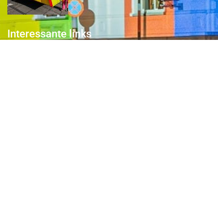
Interessante links
Over de Keiebijters
Prins Briek
Contact
Club van 1000
Pers
Aanmelding Club van 1000 der Keiebijters
Privacyreglement