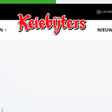
LID W
N
NIEU