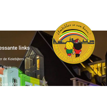
essante links
r de Keiebijters
ns Briek
tact
b van 1000
Pers
Aanmelding Club van 1000 der Keiebijters