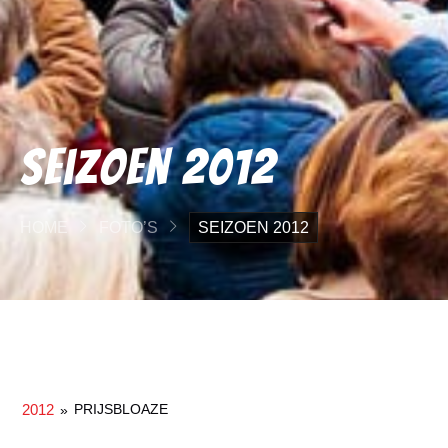
Seizoen 2012
HOME
FOTO’S
SEIZOEN 2012
2012
PRIJSBLOAZE
»