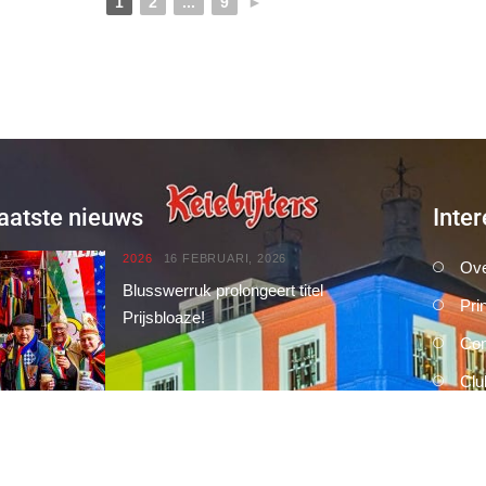
1
2
...
9
►
aatste nieuws
Inter
2026
16 FEBRUARI, 2026
Ove
Blusswerruk prolongeert titel
Pri
Prijsbloaze!
Con
Clu