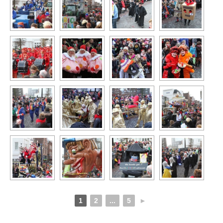
1
2
...
5
►