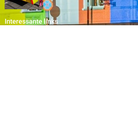
Interessante links
Over de Keiebijters
Prins Briek
Contact
Club van 1000
Pers
Aanmelding Club van 1000 der Keiebijters
Privacyreglement