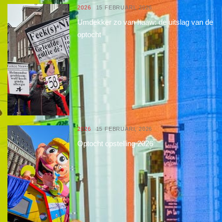
2026
15 FEBRUARI, 2026
Umdekker zo van haaw: de uitslag van de
optocht
2026
15 FEBRUARI, 2026
Optocht opstelling 2026