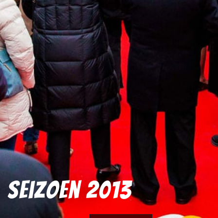
Seizoen 2013