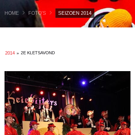
HOME
FOTO’S
SEIZOEN 2014
2014
2E KLETSAVOND
»