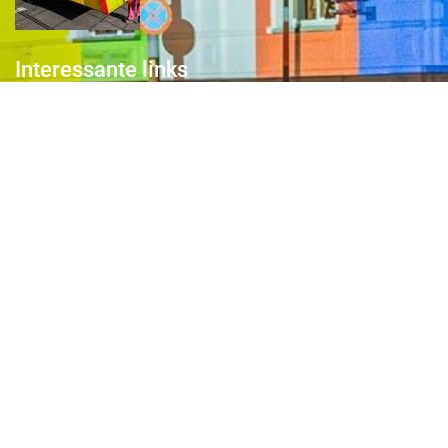
Interessante links
Over de Keiebijters
Prins Briek
Contact
Club van 1000
Pers
Aanmelding Club van 1000 der Keiebijters
Privacyreglement