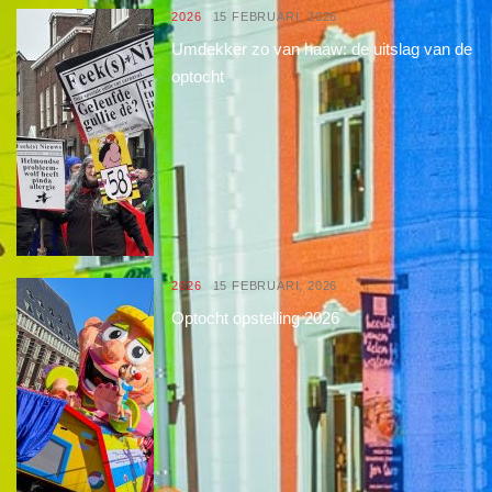
2026
15 FEBRUARI, 2026
Umdekker zo van haaw: de uitslag van de
optocht
2026
15 FEBRUARI, 2026
Optocht opstelling 2026