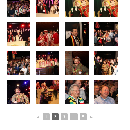
◄
1
2
3
...
5
►