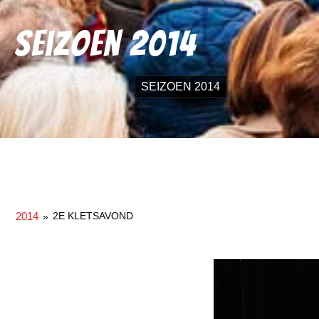
Seizoen 2014
HOME
FOTO’S
SEIZOEN 2014
2014
2E KLETSAVOND
»