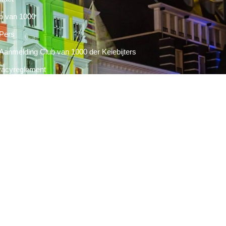
b van 1000
Pers
Aanmelding Club van 1000 der Keiebijters
vacyreglement