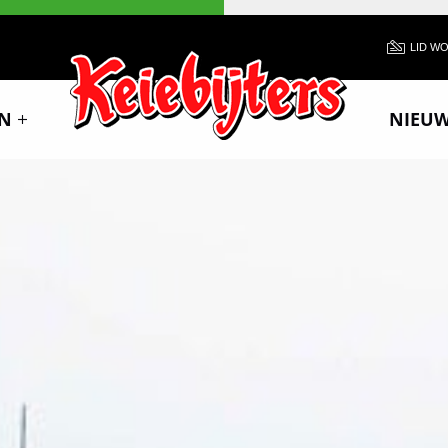
LID W
N
NIEU