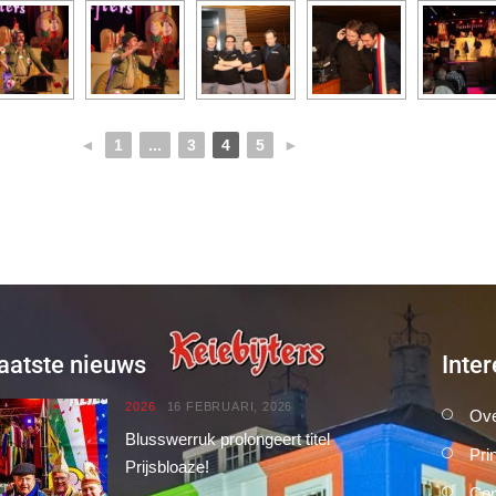
◄
1
...
3
4
5
►
aatste nieuws
Inter
2026
16 FEBRUARI, 2026
Ove
Blusswerruk prolongeert titel
Pri
Prijsbloaze!
Con