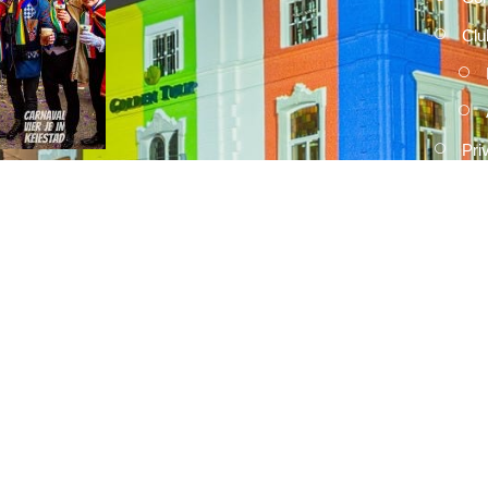
Clu
Pri
2026
15 FEBRUARI, 2026
Umdekker zo van haaw: de uitslag
van de optocht
2026
15 FEBRUARI, 2026
Optocht opstelling 2026