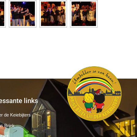
essante links
r de Keiebijters
ns Briek
tact