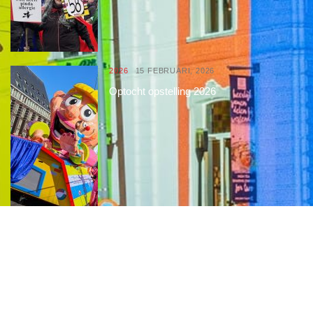
2026
15 FEBRUARI, 2026
Optocht opstelling 2026
Interessante links
Over de Keiebijters
Prins Briek