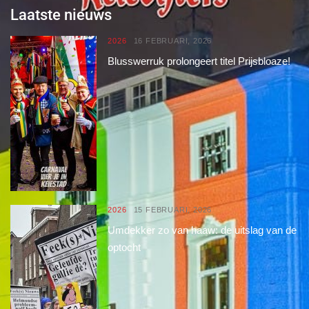
Laatste nieuws
2026
16 FEBRUARI, 2026
Blusswerruk prolongeert titel Prijsbloaze!
2026
15 FEBRUARI, 2026
Umdekker zo van haaw: de uitslag van de
optocht