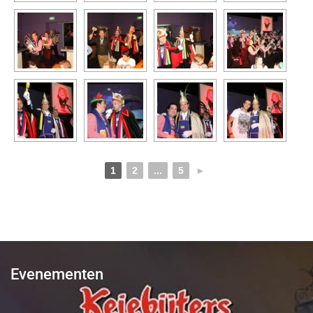
1
2
...
5
►
Evenementen