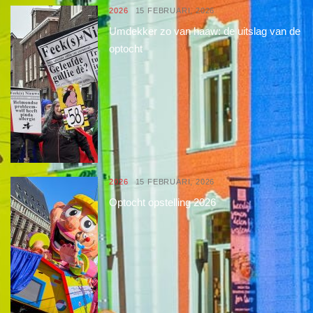
2026
15 FEBRUARI, 2026
Umdekker zo van haaw: de uitslag van de
optocht
2026
15 FEBRUARI, 2026
Optocht opstelling 2026