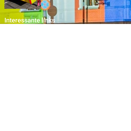
Interessante links
Over de Keiebijters
Prins Briek
Contact
Club van 1000
Pers
Aanmelding Club van 1000 der Keiebijters
Privacyreglement