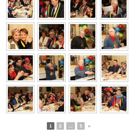
1
2
...
5
►