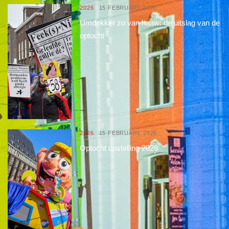
2026
15 FEBRUARI, 2026
Umdekker zo van haaw: de uitslag van de
optocht
2026
15 FEBRUARI, 2026
Optocht opstelling 2026