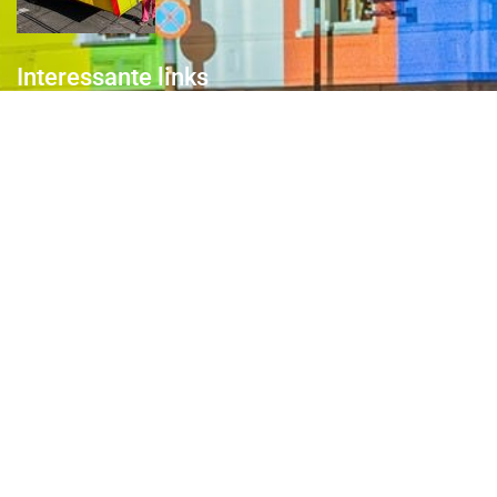
Interessante links
Over de Keiebijters
Prins Briek
Contact
Club van 1000
Pers
Aanmelding Club van 1000 der Keiebijters
Privacyreglement