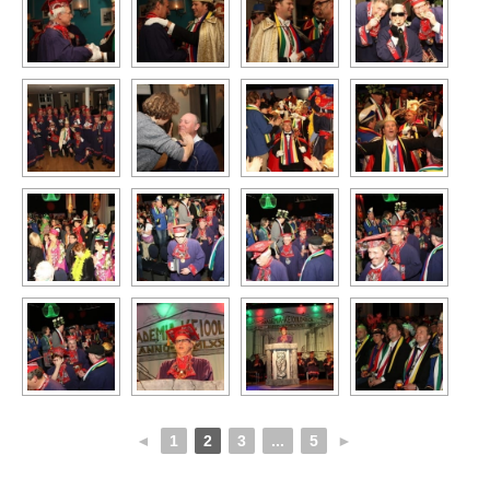
◄
1
2
3
...
5
►