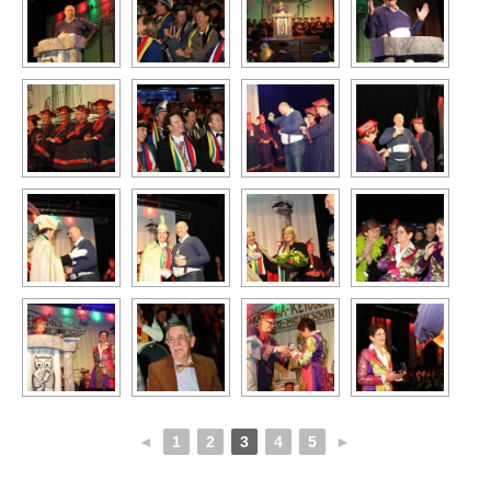
◄
1
2
3
4
5
►