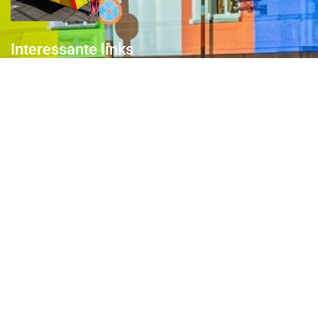
Interessante links
Over de Keiebijters
Prins Briek
Contact
Club van 1000
Pers
Aanmelding Club van 1000 der Keiebijters
Privacyreglement