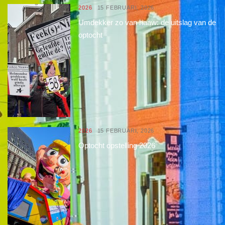
2026
15 FEBRUARI, 2026
Umdekker zo van haaw: de uitslag van de
optocht
2026
15 FEBRUARI, 2026
Optocht opstelling 2026