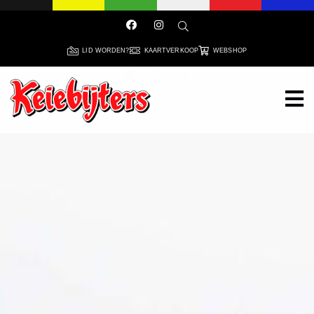
LID WORDEN?
KAARTVERKOOP
WEBSHOP