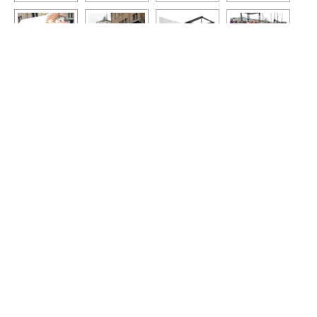
1
2
...
5
►