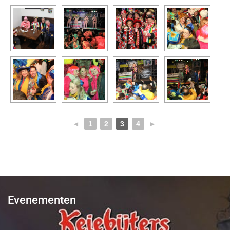
◄
1
2
3
4
►
Evenementen