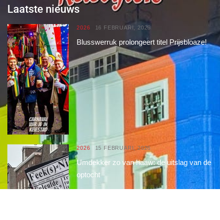
Laatste nieuws
2026
16 FEBRUARI, 2026
Blusswerruk prolongeert titel Prijsbloaze!
2026
15 FEBRUARI, 2026
Umdekker zo van haaw: de uitslag van de
optocht