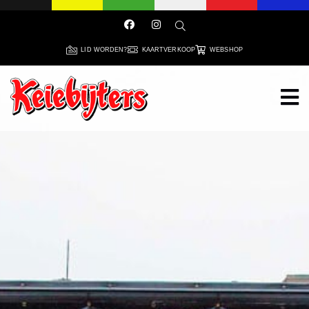
LID WORDEN?
KAARTVERKOOP
WEBSHOP