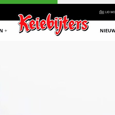
LID W
N
NIEU