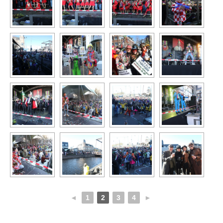
◄
1
2
3
4
►