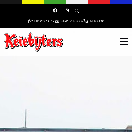
LID WORDEN?
KAARTVERKOOP
WEBSHOP