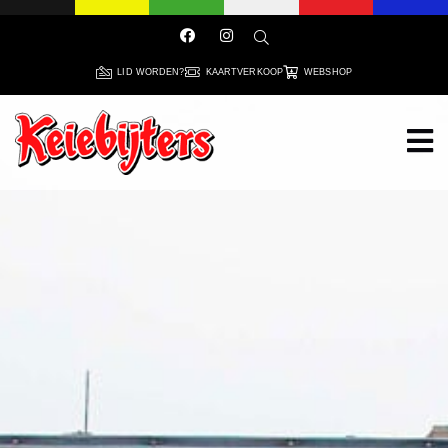
LID WORDEN?
KAARTVERKOOP
WEBSHOP