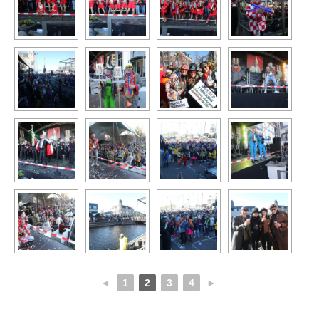
◄
1
2
3
4
►