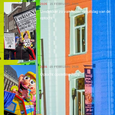
2026
15 FEBRUARI, 2026
Umdekker zo van haaw: de uitslag van de
optocht
2026
15 FEBRUARI, 2026
Optocht opstelling 2026