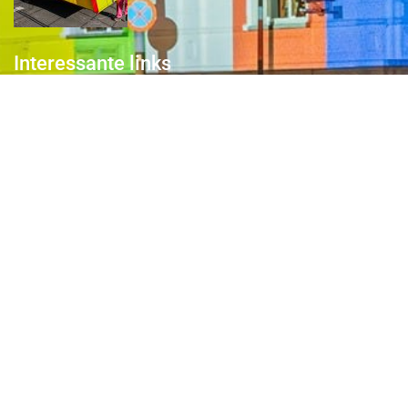
Interessante links
Over de Keiebijters
Prins Briek
Contact
Club van 1000
Pers
Aanmelding Club van 1000 der Keiebijters
Privacyreglement