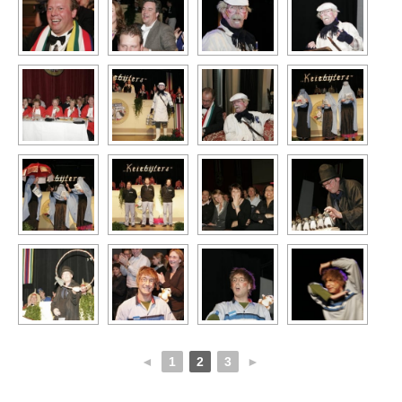
◄
1
2
3
►