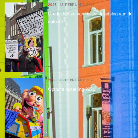
2026
15 FEBRUARI, 2026
Umdekker zo van haaw: de uitslag van de
optocht
2026
15 FEBRUARI, 2026
Optocht opstelling 2026