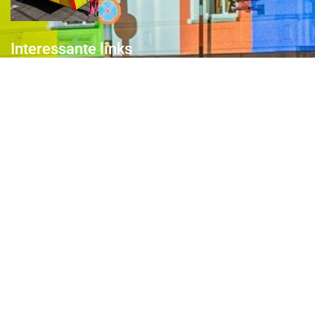
Interessante links
Over de Keiebijters
Prins Briek
Contact
Club van 1000
Pers
Aanmelding Club van 1000 der Keiebijters
Privacyreglement