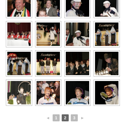
◄
1
2
3
►