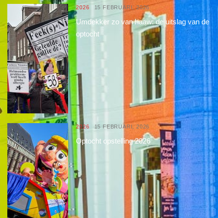
2026
15 FEBRUARI, 2026
Umdekker zo van haaw: de uitslag van de
optocht
2026
15 FEBRUARI, 2026
Optocht opstelling 2026