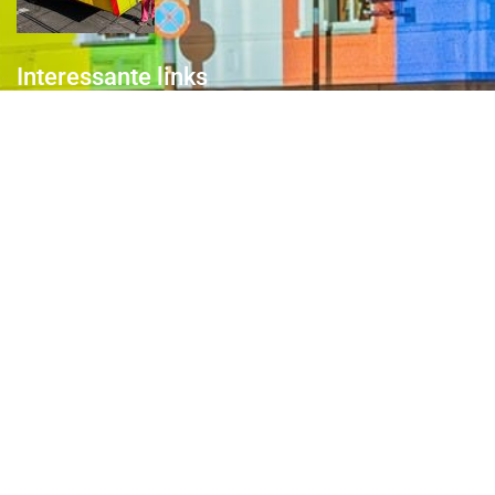
Interessante links
Over de Keiebijters
Prins Briek
Contact
Club van 1000
Pers
Aanmelding Club van 1000 der Keiebijters
Privacyreglement