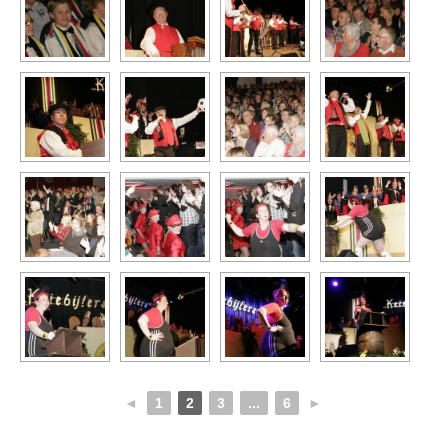
◄
1
2
3
...
6
►