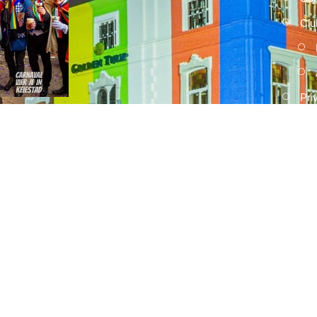
Clu
Pri
2026
15 FEBRUARI, 2026
Umdekker zo van haaw: de uitslag
van de optocht
2026
15 FEBRUARI, 2026
Optocht opstelling 2026