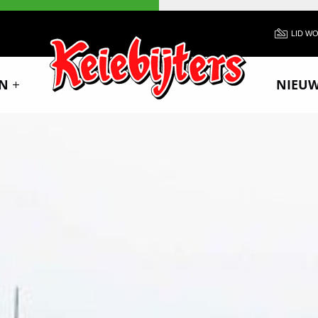
LID W
N
NIEU