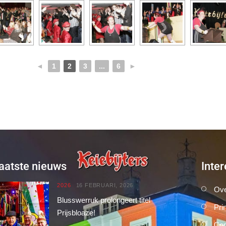
◄
1
2
3
...
6
►
aatste nieuws
Inter
2026
16 FEBRUARI, 2026
Ove
Blusswerruk prolongeert titel
Pri
Prijsbloaze!
Con