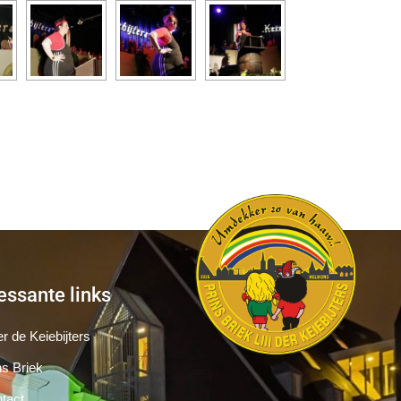
essante links
r de Keiebijters
ns Briek
tact