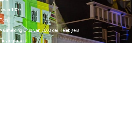
b van 1000
Pers
Aanmelding Club van 1000 der Keiebijters
vacyreglement