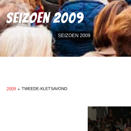
Seizoen 2009
HOME
FOTO’S
SEIZOEN 2009
2009
TWEEDE-KLETSAVOND
»