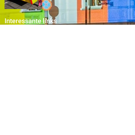
Interessante links
Over de Keiebijters
Prins Briek
Contact
Club van 1000
Pers
Aanmelding Club van 1000 der Keiebijters
Privacyreglement