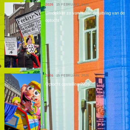
2026
15 FEBRUARI, 2026
Umdekker zo van haaw: de uitslag van de
optocht
2026
15 FEBRUARI, 2026
Optocht opstelling 2026