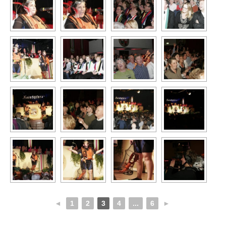
◄
1
2
3
4
...
6
►