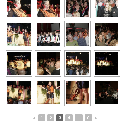
◄
1
2
3
4
...
6
►