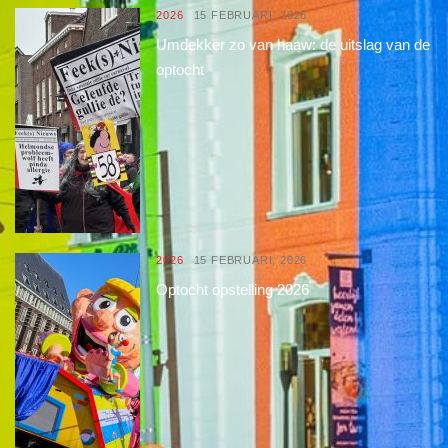
2026
15 FEBRUARI, 2026
Umdekker zo van haaw: de uitslag van de
optocht
2026
15 FEBRUARI, 2026
Optocht opstelling 2026