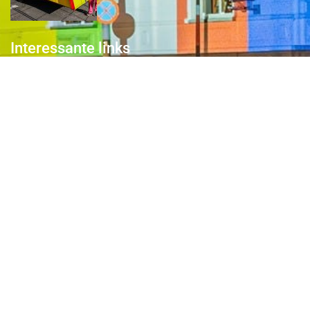
Interessante links
Over de Keiebijters
Prins Briek
Contact
Club van 1000
Pers
Aanmelding Club van 1000 der Keiebijters
Privacyreglement