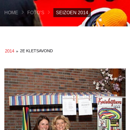
HOME
FOTO’S
SEIZOEN 2014
2014
2E KLETSAVOND
»