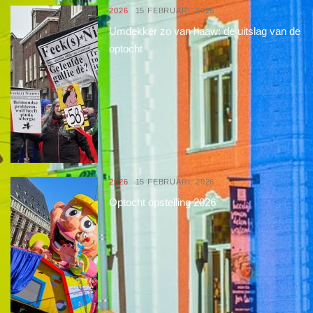
2026
15 FEBRUARI, 2026
Umdekker zo van haaw: de uitslag van de
optocht
2026
15 FEBRUARI, 2026
Optocht opstelling 2026