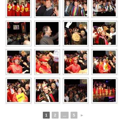
1
2
...
5
►