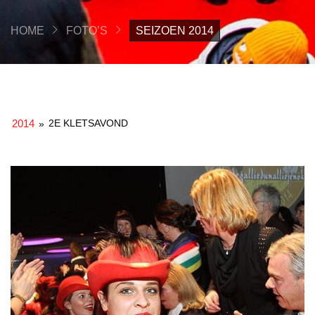
HOME
FOTO’S
SEIZOEN 2014
2014
2E KLETSAVOND
»