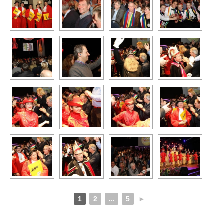
1
2
...
5
►