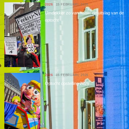
2026
15 FEBRUARI, 2026
Umdekker zo van haaw: de uitslag van de
optocht
2026
15 FEBRUARI, 2026
Optocht opstelling 2026