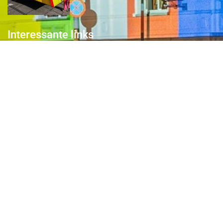
Interessante links
Over de Keiebijters
Prins Briek
Contact
Club van 1000
Pers
Aanmelding Club van 1000 der Keiebijters
Privacyreglement