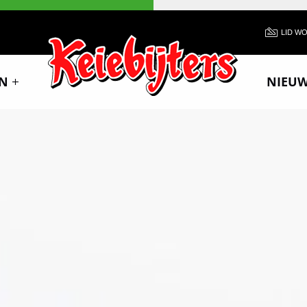
LID W
N
NIEU