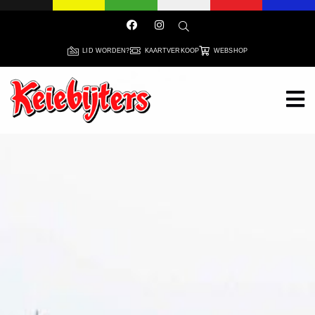
LID WORDEN?
KAARTVERKOOP
WEBSHOP