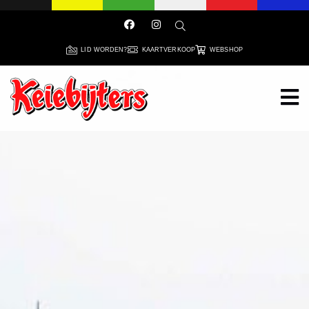
LID WORDEN?
KAARTVERKOOP
WEBSHOP