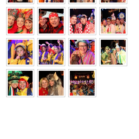
◄
1
...
4
5