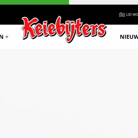
LID W
N
NIEU